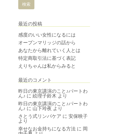
最近の投稿
感度のいい女性になるには
オープンマリッジの話から
あなたから離れていく人とは
特定商取引法に基づく表記
えりちゃんは私からみると
最近のコメント
昨日の東京講演のこと♪パートわ
ん♪
に
絵理子鈴木
より
昨日の東京講演のこと♪パートわ
ん♪
に
山下玲夜
より
さとう式リンパケア
に
安保映子
より
幸せなお金持ちになる方法
に
岡
内千夏
より