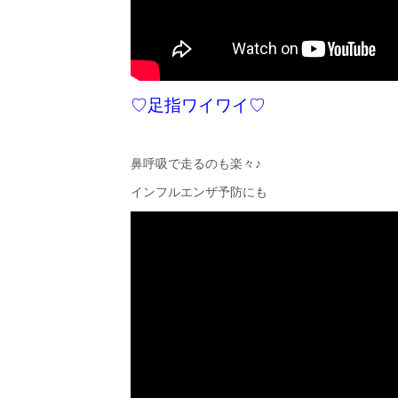
♡足指ワイワイ♡
鼻呼吸で走るのも楽々♪
インフルエンザ予防にも