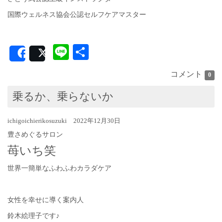
国際ウェルネス協会公認セルフケアマスター
Line
共
Share
Post
有
コメント
0
乗るか、乗らないか
ichigoichierikosuzuki 2022年12月30日
豊さめぐるサロン
苺いち笑
世界一簡単なふわふわカラダケア
女性を幸せに導く案内人
鈴木絵理子です♪