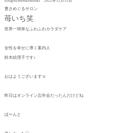
ichigoichierikosuzuki 2022年12月31日
豊さめぐるサロン
苺いち笑
世界一簡単なふわふわカラダケア
女性を幸せに導く案内人
鈴木絵理子です♪
おはようございます☺︎
昨日はオンライン忘年会だったんだけどね
ほーんと