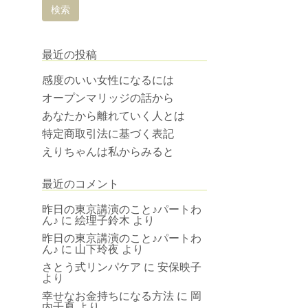
最近の投稿
感度のいい女性になるには
オープンマリッジの話から
あなたから離れていく人とは
特定商取引法に基づく表記
えりちゃんは私からみると
最近のコメント
昨日の東京講演のこと♪パートわ
ん♪
に
絵理子鈴木
より
昨日の東京講演のこと♪パートわ
ん♪
に
山下玲夜
より
さとう式リンパケア
に
安保映子
より
幸せなお金持ちになる方法
に
岡
内千夏
より