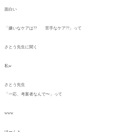
面白い
「嫌いなケアは?? 苦手なケア??」って
さとう先生に聞く
私w
さとう先生
「一応、考案者なんで〜」って
www
ほーんと