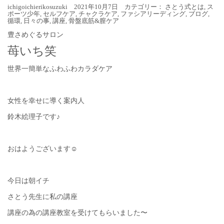
ichigoichierikosuzuki 2021年10月7日 カテゴリー：
さとう式とは
,
ス
ポーツ少年
,
セルフケア
,
チャクラケア
,
ファシアリーディング
,
ブログ
,
循環
,
日々の事
,
講座
,
骨盤底筋&膣ケア
豊さめぐるサロン
苺いち笑
世界一簡単なふわふわカラダケア
女性を幸せに導く案内人
鈴木絵理子です♪
おはようございます☺︎
今日は朝イチ
さとう先生に私の講座
講座の為の講座教室を受けてもらいました〜