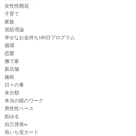
女性性開花
子育て
家族
屈筋理論
幸せなお金持ち180日プログラム
循環
恋愛
撫で家
新店舗
施術
日々の事
未分類
本当の鏡のワーク
男性性ベース
筋ゆる
自己啓発w
苺いち笑カード