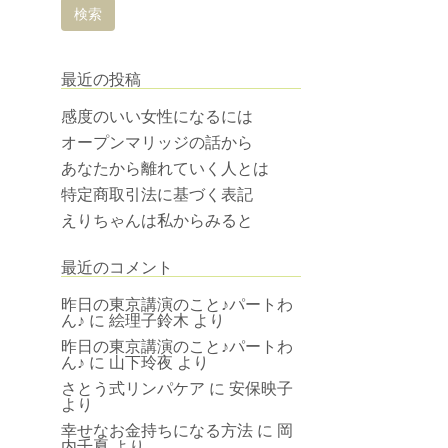
最近の投稿
感度のいい女性になるには
オープンマリッジの話から
あなたから離れていく人とは
特定商取引法に基づく表記
えりちゃんは私からみると
最近のコメント
昨日の東京講演のこと♪パートわ
ん♪
に
絵理子鈴木
より
昨日の東京講演のこと♪パートわ
ん♪
に
山下玲夜
より
さとう式リンパケア
に
安保映子
より
幸せなお金持ちになる方法
に
岡
内千夏
より