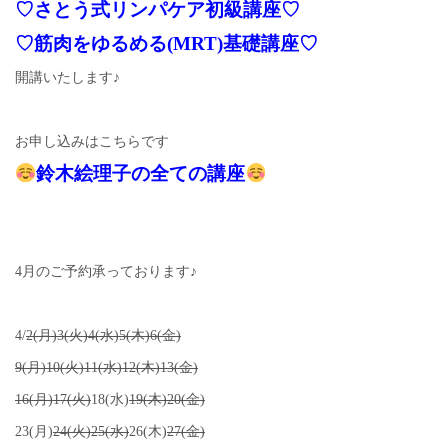
♡さとう式リンパケア初級講座♡
♡筋肉をゆるめる(MRT)基礎講座♡
開講いたします♪
お申し込みはこちらです
鈴木絵理子の全ての講座
4月のご予約承っております♪
4/
2(月)3(火)4(水)5(木)6(金)
9(月)10(火)11(水)12(木)13(金)
16(月)17(火)
18(水)
19(木)20(金)
23(月)
24(火)25(水)
26(木)
27(金)