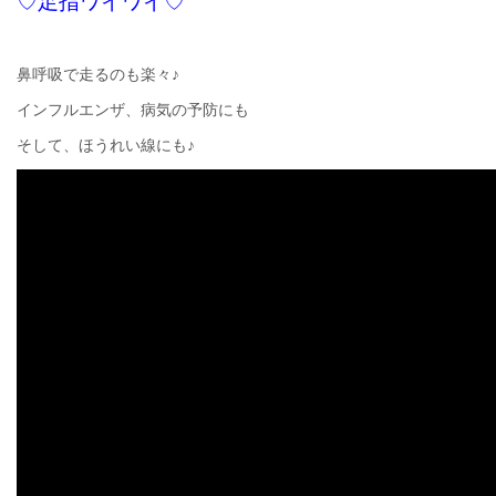
♡足指ワイワイ♡
鼻呼吸で走るのも楽々♪
インフルエンザ、病気の予防にも
そして、ほうれい線にも♪