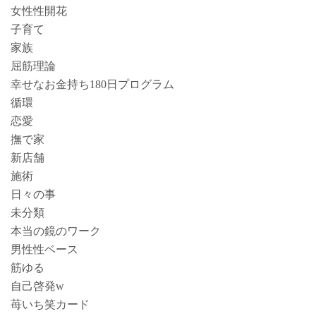
女性性開花
子育て
家族
屈筋理論
幸せなお金持ち180日プログラム
循環
恋愛
撫で家
新店舗
施術
日々の事
未分類
本当の鏡のワーク
男性性ベース
筋ゆる
自己啓発w
苺いち笑カード