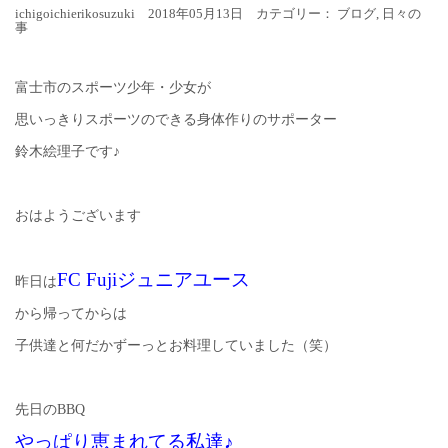
ichigoichierikosuzuki 2018年05月13日 カテゴリー：
ブログ
,
日々の
事
富士市のスポーツ少年・少女が
思いっきりスポーツのできる身体作りのサポーター
鈴木絵理子です♪
おはようございます
FC Fujiジュニアユース
昨日は
から帰ってからは
子供達と何だかずーっとお料理していました（笑）
先日のBBQ
やっぱり恵まれてる私達♪