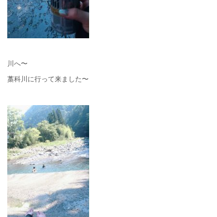
川へ〜
藁科川に行って来ました〜