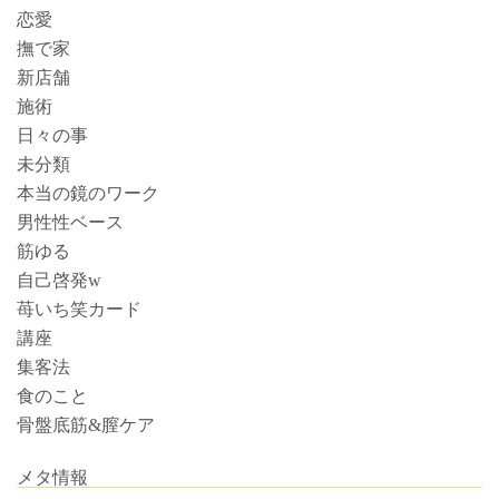
恋愛
撫で家
新店舗
施術
日々の事
未分類
本当の鏡のワーク
男性性ベース
筋ゆる
自己啓発w
苺いち笑カード
講座
集客法
食のこと
骨盤底筋&膣ケア
メタ情報