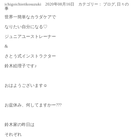
ichigoichierikosuzuki 2020年08月16日 カテゴリー：
ブログ
,
日々の
事
世界一簡単なカラダケアで
なりたい自分になる♡
ジュニアユーストレーナー
&
さとう式インストラクター
鈴木絵理子です♪
おはようございます☺︎
お盆休み、何してますかー???
鈴木家の昨日は
それぞれ