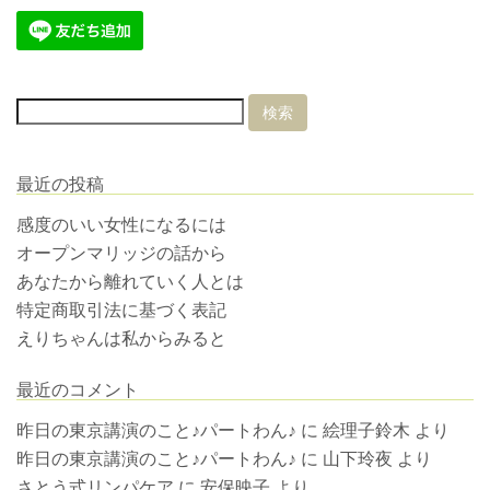
最近の投稿
感度のいい女性になるには
オープンマリッジの話から
あなたから離れていく人とは
特定商取引法に基づく表記
えりちゃんは私からみると
最近のコメント
昨日の東京講演のこと♪パートわん♪
に
絵理子鈴木
より
昨日の東京講演のこと♪パートわん♪
に
山下玲夜
より
さとう式リンパケア
に
安保映子
より