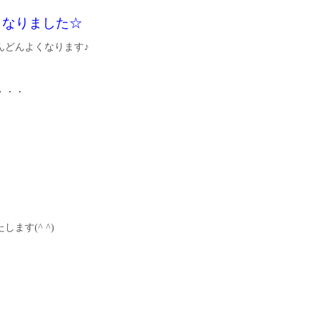
くなりました☆
んどんよくなります♪
・・・
ます(^ ^)