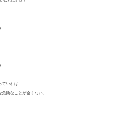
化がわかる!!
)
)
っていれば
な危険なことが全くない。