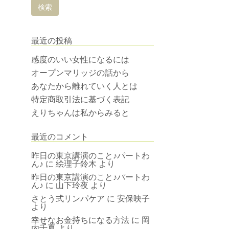
最近の投稿
感度のいい女性になるには
オープンマリッジの話から
あなたから離れていく人とは
特定商取引法に基づく表記
えりちゃんは私からみると
最近のコメント
昨日の東京講演のこと♪パートわ
ん♪
に
絵理子鈴木
より
昨日の東京講演のこと♪パートわ
ん♪
に
山下玲夜
より
さとう式リンパケア
に
安保映子
より
幸せなお金持ちになる方法
に
岡
内千夏
より