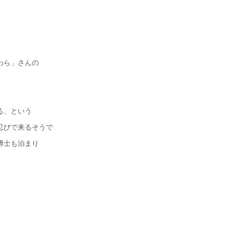
わら」さんの
る、という
忍びで来るそうで
博士も泊まり