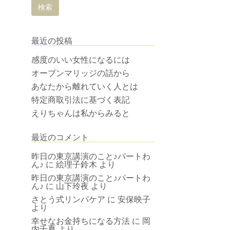
最近の投稿
感度のいい女性になるには
オープンマリッジの話から
あなたから離れていく人とは
特定商取引法に基づく表記
えりちゃんは私からみると
最近のコメント
昨日の東京講演のこと♪パートわ
ん♪
に
絵理子鈴木
より
昨日の東京講演のこと♪パートわ
ん♪
に
山下玲夜
より
さとう式リンパケア
に
安保映子
より
幸せなお金持ちになる方法
に
岡
内千夏
より