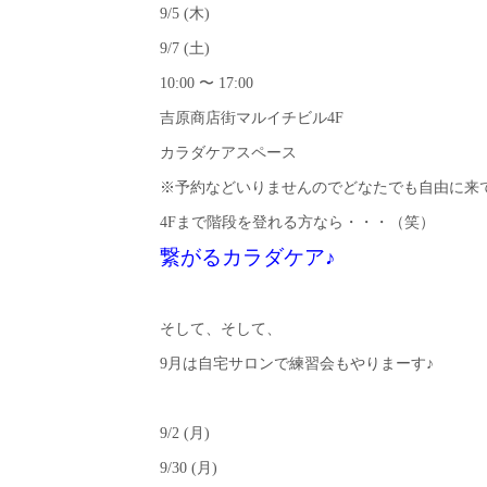
9/5 (木)
9/7 (土)
10:00 〜 17:00
吉原商店街マルイチビル4F
カラダケアスペース
※予約などいりませんのでどなたでも自由に来
4Fまで階段を登れる方なら・・・（笑）
繋がるカラダケア♪
そして、そして、
9月は自宅サロンで練習会もやりまーす♪
9/2 (月)
9/30 (月)