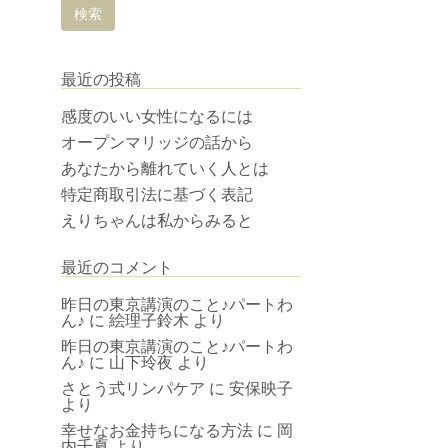
最近の投稿
感度のいい女性になるには
オープンマリッジの話から
あなたから離れていく人とは
特定商取引法に基づく表記
えりちゃんは私からみると
最近のコメント
昨日の東京講演のこと♪パートわ
ん♪
に
絵理子鈴木
より
昨日の東京講演のこと♪パートわ
ん♪
に
山下玲夜
より
さとう式リンパケア
に
安保映子
より
幸せなお金持ちになる方法
に
岡
内千夏
より