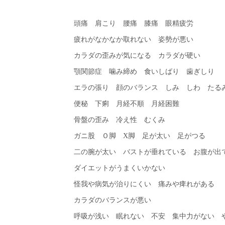
頭痛 肩こり 腰痛 膝痛 眼精疲労
疲れがなかなか取れない 姿勢が悪い
カラダの歪みが気になる カラダが硬い
顎関節症 噛み締め 食いしばり 歯ぎしり
エラの張り 顔のバランス しみ しわ たる
便秘 下痢 月経不順 月経困難
骨盤の歪み 冷え性 むくみ
ガニ股 Ｏ脚 X脚 足が太い 足がつる
二の腕が太い バストが垂れている お腹が出
ダイエットがうまくいかない
怪我や病気が治りにくい 痛みや痺れがある
カラダのバランスが悪い
呼吸が浅い 眠れない 不安 集中力がない 