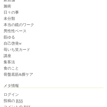
施術
日々の事
未分類
本当の鏡のワーク
男性性ベース
筋ゆる
自己啓発w
苺いち笑カード
講座
集客法
食のこと
骨盤底筋&膣ケア
メタ情報
ログイン
投稿の
RSS
コメントの
RSS