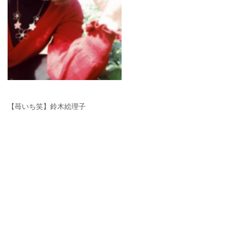
【苺いち笑】鈴木絵理子