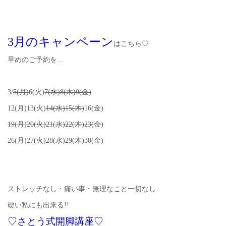
3月のキャンペーン
はこちら♡
早めのご予約を…
3/
5(月)
6(火)
7(水)8(木)9(金)
12(月)13(火)
14(水)15(木)
16(金)
19(月)20(火)21(水)22(木)23(金)
26(月)27(火)
28(水)
29(木)30(金)
ストレッチなし・痛い事・無理なこと一切なし
硬い私にも出来る!!
♡さとう式開脚講座♡