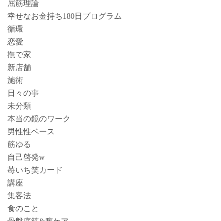
屈筋理論
幸せなお金持ち180日プログラム
循環
恋愛
撫で家
新店舗
施術
日々の事
未分類
本当の鏡のワーク
男性性ベース
筋ゆる
自己啓発w
苺いち笑カード
講座
集客法
食のこと