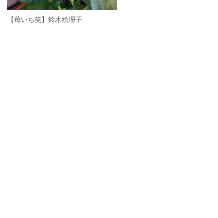
【苺いち笑】鈴木絵理子