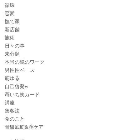
循環
恋愛
撫で家
新店舗
施術
日々の事
未分類
本当の鏡のワーク
男性性ベース
筋ゆる
自己啓発w
苺いち笑カード
講座
集客法
食のこと
骨盤底筋&膣ケア