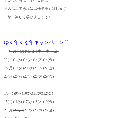
学びたい時に、学べる様に…
４人以上であれば出張講座も致します
一緒に楽しく学びましょう♪
ゆく年くる年キャンペーン♡
12/
1 (月)4(月)5(火)6(水)7(木)8(金)
11(月)12(火)13(水)14(木)15(金)
18(月)19(火)20(水)21(木)22(金)
25(月)26(火)27(水)28(木)29(金)
1/5(金)
9(火)
10(水)
11(木)
12(金)
15(月)16(火)
17(水)18(木)
19(金)
22(月)
23(火)
24(水)25(木)26(金)