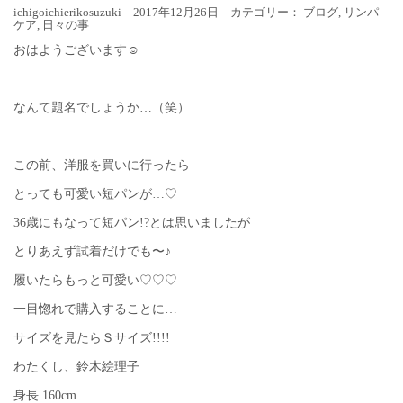
ichigoichierikosuzuki 2017年12月26日 カテゴリー：
ブログ
,
リンパ
ケア
,
日々の事
おはようございます☺︎
なんて題名でしょうか…（笑）
この前、洋服を買いに行ったら
とっても可愛い短パンが…♡
36歳にもなって短パン!?とは思いましたが
とりあえず試着だけでも〜♪
履いたらもっと可愛い♡♡♡
一目惚れで購入することに…
サイズを見たらＳサイズ!!!!
わたくし、鈴木絵理子
身長 160cm