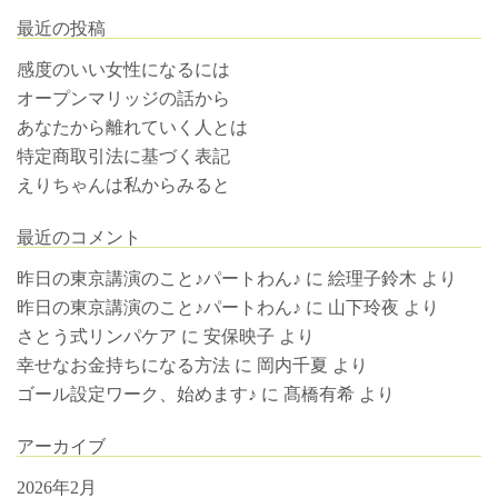
最近の投稿
感度のいい女性になるには
オープンマリッジの話から
あなたから離れていく人とは
特定商取引法に基づく表記
えりちゃんは私からみると
最近のコメント
昨日の東京講演のこと♪パートわん♪
に
絵理子鈴木
より
昨日の東京講演のこと♪パートわん♪
に
山下玲夜
より
さとう式リンパケア
に
安保映子
より
幸せなお金持ちになる方法
に
岡内千夏
より
ゴール設定ワーク、始めます♪
に
髙橋有希
より
アーカイブ
2026年2月