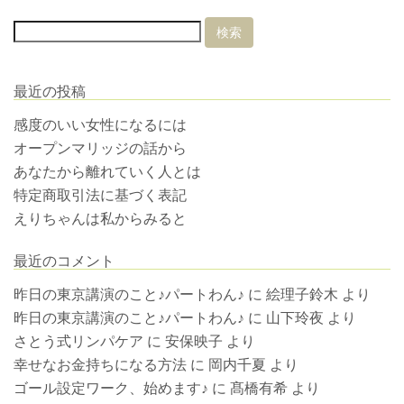
最近の投稿
感度のいい女性になるには
オープンマリッジの話から
あなたから離れていく人とは
特定商取引法に基づく表記
えりちゃんは私からみると
最近のコメント
昨日の東京講演のこと♪パートわん♪
に
絵理子鈴木
より
昨日の東京講演のこと♪パートわん♪
に
山下玲夜
より
さとう式リンパケア
に
安保映子
より
幸せなお金持ちになる方法
に
岡内千夏
より
ゴール設定ワーク、始めます♪
に
髙橋有希
より