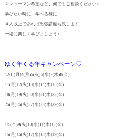
マンツーマン希望など、何でもご相談ください♪
学びたい時に、学べる様に…
４人以上であれば出張講座も致します
一緒に楽しく学びましょう♪
ゆく年くる年キャンペーン♡
12/
1 (月)4(月)5(火)6(水)7(木)8(金)
11(月)12(火)13(水)14(木)15(金)
18(月)19(火)20(水)21(木)22(金)
25(月)26(火)27(水)28(木)29(金)
1/
5(金)9(火)10(水)11(木)12(金)
15(月)
16(火)
17(水)18(木)
19(金)