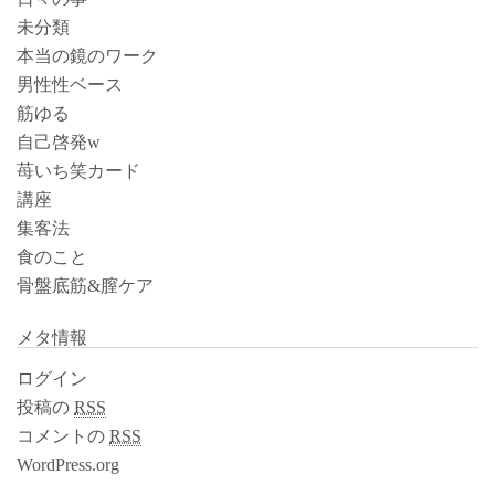
未分類
本当の鏡のワーク
男性性ベース
筋ゆる
自己啓発w
苺いち笑カード
講座
集客法
食のこと
骨盤底筋&膣ケア
メタ情報
ログイン
投稿の
RSS
コメントの
RSS
WordPress.org