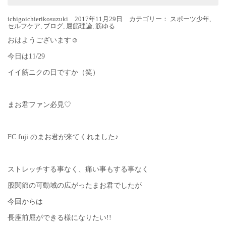
ichigoichierikosuzuki 2017年11月29日 カテゴリー：
スポーツ少年
,
セルフケア
,
ブログ
,
屈筋理論
,
筋ゆる
おはようございます☺︎
今日は11/29
イイ筋ニクの日ですか（笑）
まお君ファン必見♡
FC fuji のまお君が来てくれました♪
ストレッチする事なく、痛い事もする事なく
股関節の可動域の広がったまお君でしたが
今回からは
長座前屈ができる様になりたい!!