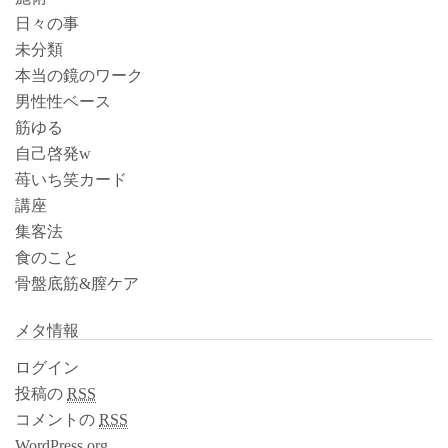
日々の事
未分類
本当の鏡のワーク
男性性ベース
筋ゆる
自己啓発w
苺いち笑カード
講座
集客法
食のこと
骨盤底筋&膣ケア
メタ情報
ログイン
投稿の
RSS
コメントの
RSS
WordPress.org