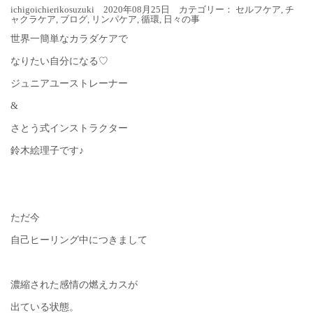
ichigoichierikosuzuki 2020年08月25日 カテゴリー：
セルフケア
,
チ
ャクラケア
,
ブログ
,
リンパケア
,
循環
,
日々の事
世界一簡単なカラダケアで
なりたい自分になる♡
ジュニアユーストレーナー
&
さとう式インストラクター
鈴木絵理子です♪
ただ今
自己ヒーリング中につきまして
濃縮された感情の燃えカスが
出ている状態。