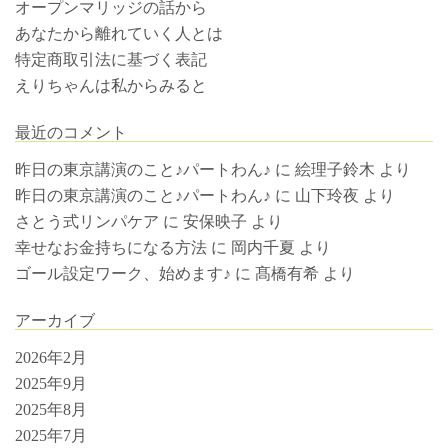
オープンマリッジの話から
あなたから離れていく人とは
特定商取引法に基づく表記
えりちゃんは私からみると
最近のコメント
昨日の東京講演のこと♪パートわん♪
に
絵理子鈴木
より
昨日の東京講演のこと♪パートわん♪
に
山下玲夜
より
さとう式リンパケア
に
安保映子
より
幸せなお金持ちになる方法
に
岡内千夏
より
ゴール設定ワーク、始めます♪
に
髙橋有希
より
アーカイブ
2026年2月
2025年9月
2025年8月
2025年7月