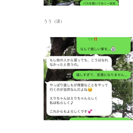
うう（涙）