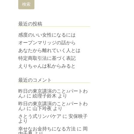
最近の投稿
感度のいい女性になるには
オープンマリッジの話から
あなたから離れていく人とは
特定商取引法に基づく表記
えりちゃんは私からみると
最近のコメント
昨日の東京講演のこと♪パートわ
ん♪
に
絵理子鈴木
より
昨日の東京講演のこと♪パートわ
ん♪
に
山下玲夜
より
さとう式リンパケア
に
安保映子
より
幸せなお金持ちになる方法
に
岡
内千夏
より