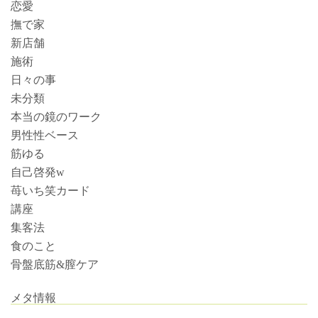
恋愛
撫で家
新店舗
施術
日々の事
未分類
本当の鏡のワーク
男性性ベース
筋ゆる
自己啓発w
苺いち笑カード
講座
集客法
食のこと
骨盤底筋&膣ケア
メタ情報