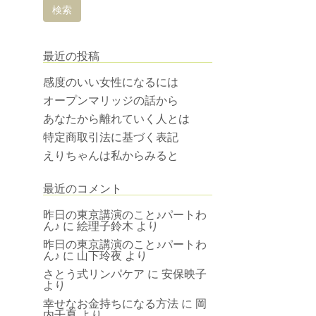
最近の投稿
感度のいい女性になるには
オープンマリッジの話から
あなたから離れていく人とは
特定商取引法に基づく表記
えりちゃんは私からみると
最近のコメント
昨日の東京講演のこと♪パートわ
ん♪
に
絵理子鈴木
より
昨日の東京講演のこと♪パートわ
ん♪
に
山下玲夜
より
さとう式リンパケア
に
安保映子
より
幸せなお金持ちになる方法
に
岡
内千夏
より