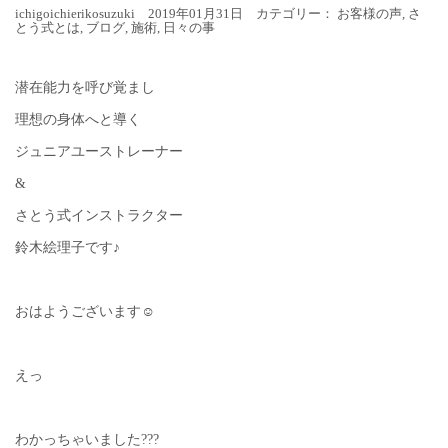
ichigoichierikosuzuki 2019年01月31日 カテゴリー：
お客様の声
,
さ
とう式とは
,
ブログ
,
施術
,
日々の事
潜在能力を呼び覚まし
理想の身体へと導く
ジュニアユーストレーナー
&
さとう式インストラクター
鈴木絵理子です♪
おはようございます☺︎
えっ
わかっちゃいました???