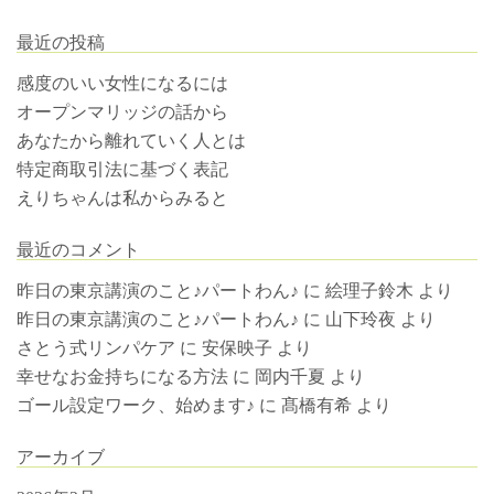
最近の投稿
感度のいい女性になるには
オープンマリッジの話から
あなたから離れていく人とは
特定商取引法に基づく表記
えりちゃんは私からみると
最近のコメント
昨日の東京講演のこと♪パートわん♪
に
絵理子鈴木
より
昨日の東京講演のこと♪パートわん♪
に
山下玲夜
より
さとう式リンパケア
に
安保映子
より
幸せなお金持ちになる方法
に
岡内千夏
より
ゴール設定ワーク、始めます♪
に
髙橋有希
より
アーカイブ