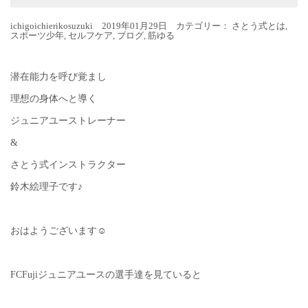
ichigoichierikosuzuki 2019年01月29日 カテゴリー：
さとう式とは
,
スポーツ少年
,
セルフケア
,
ブログ
,
筋ゆる
潜在能力を呼び覚まし
理想の身体へと導く
ジュニアユーストレーナー
&
さとう式インストラクター
鈴木絵理子です♪
おはようございます☺︎
FCFujiジュニアユースの選手達を見ていると