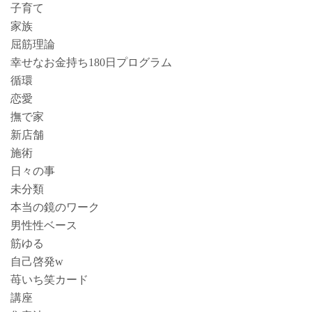
子育て
家族
屈筋理論
幸せなお金持ち180日プログラム
循環
恋愛
撫で家
新店舗
施術
日々の事
未分類
本当の鏡のワーク
男性性ベース
筋ゆる
自己啓発w
苺いち笑カード
講座