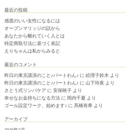
最近の投稿
感度のいい女性になるには
オープンマリッジの話から
あなたから離れていく人とは
特定商取引法に基づく表記
えりちゃんは私からみると
最近のコメント
昨日の東京講演のこと♪パートわん♪
に
絵理子鈴木
より
昨日の東京講演のこと♪パートわん♪
に
山下玲夜
より
さとう式リンパケア
に
安保映子
より
幸せなお金持ちになる方法
に
岡内千夏
より
ゴール設定ワーク、始めます♪
に
髙橋有希
より
アーカイブ
2026年2月