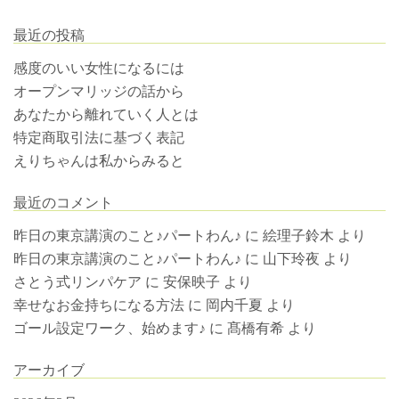
最近の投稿
感度のいい女性になるには
オープンマリッジの話から
あなたから離れていく人とは
特定商取引法に基づく表記
えりちゃんは私からみると
最近のコメント
昨日の東京講演のこと♪パートわん♪
に
絵理子鈴木
より
昨日の東京講演のこと♪パートわん♪
に
山下玲夜
より
さとう式リンパケア
に
安保映子
より
幸せなお金持ちになる方法
に
岡内千夏
より
ゴール設定ワーク、始めます♪
に
髙橋有希
より
アーカイブ