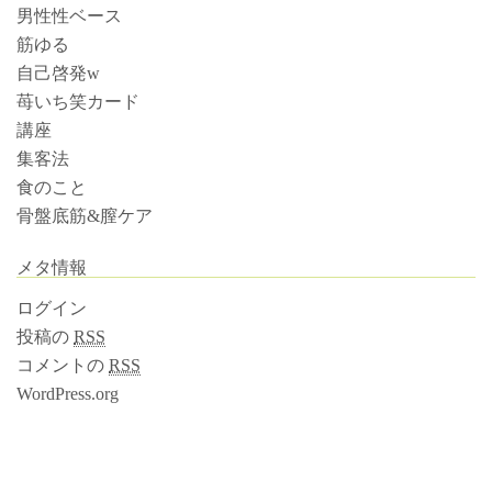
男性性ベース
筋ゆる
自己啓発w
苺いち笑カード
講座
集客法
食のこと
骨盤底筋&膣ケア
メタ情報
ログイン
投稿の
RSS
コメントの
RSS
WordPress.org