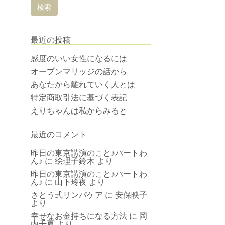
最近の投稿
感度のいい女性になるには
オープンマリッジの話から
あなたから離れていく人とは
特定商取引法に基づく表記
えりちゃんは私からみると
最近のコメント
昨日の東京講演のこと♪パートわ
ん♪
に
絵理子鈴木
より
昨日の東京講演のこと♪パートわ
ん♪
に
山下玲夜
より
さとう式リンパケア
に
安保映子
より
幸せなお金持ちになる方法
に
岡
内千夏
より