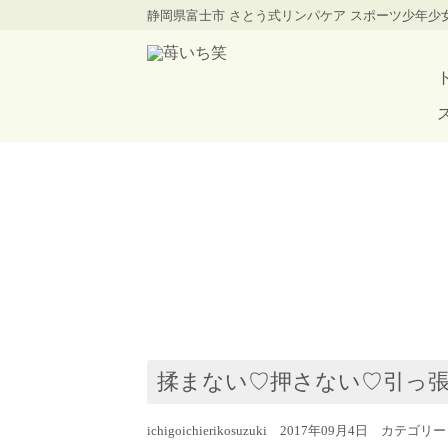
静岡県富士市 さとう式リンパケア スポーツ少年
揉まない♡押さない♡引っ
ichigoichierikosuzuki 2017年09月4日 カテゴリ