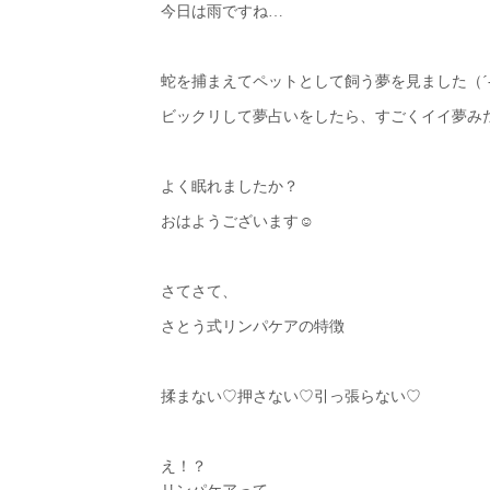
今日は雨ですね…
蛇を捕まえてペットとして飼う夢を見ました（´-
ビックリして夢占いをしたら、すごくイイ夢み
よく眠れましたか？
おはようございます☺︎
さてさて、
さとう式リンパケアの特徴
揉まない♡押さない♡引っ張らない♡
え！？