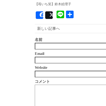
【苺いち笑】鈴木絵理子
Line
共
Share
Post
有
新しい記事へ
名前
Email
Website
コメント