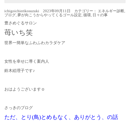
ichigoichierikosuzuki 2023年09月11日 カテゴリー：
エネルギー診断
,
ブログ
,
夢が向こうからやってくるゴール設定
,
循環
,
日々の事
豊さめぐるサロン
苺いち笑
世界一簡単なふわふわカラダケア
女性を幸せに導く案内人
鈴木絵理子です♪
おはようございます☺︎
さっきのブログ
ただ、とり(鳥)とめもなく、ありがとう、の話