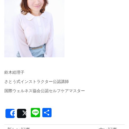
鈴木絵理子
さとう式インストラクター公認講師
国際ウェルネス協会公認セルフケアマスター
Line
共
Share
Post
有