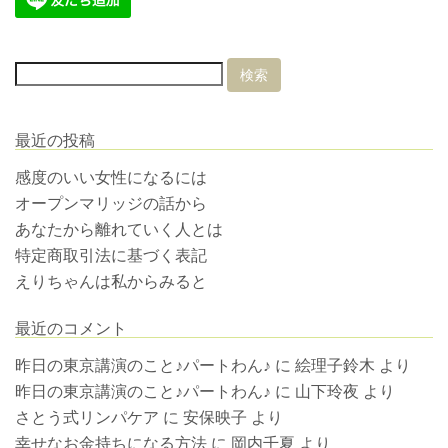
最近の投稿
感度のいい女性になるには
オープンマリッジの話から
あなたから離れていく人とは
特定商取引法に基づく表記
えりちゃんは私からみると
最近のコメント
昨日の東京講演のこと♪パートわん♪
に
絵理子鈴木
より
昨日の東京講演のこと♪パートわん♪
に
山下玲夜
より
さとう式リンパケア
に
安保映子
より
幸せなお金持ちになる方法
に
岡内千夏
より