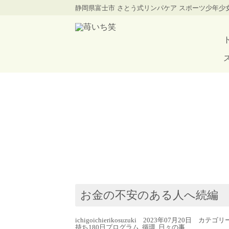
静岡県富士市 さとう式リンパケア スポーツ少年
お金の不安のある人へ続編
ichigoichierikosuzuki 2023年07月20日 カテゴ
持ち180日プログラム
,
循環
,
日々の事