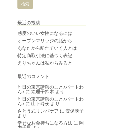
最近の投稿
感度のいい女性になるには
オープンマリッジの話から
あなたから離れていく人とは
特定商取引法に基づく表記
えりちゃんは私からみると
最近のコメント
昨日の東京講演のこと♪パートわ
ん♪
に
絵理子鈴木
より
昨日の東京講演のこと♪パートわ
ん♪
に
山下玲夜
より
さとう式リンパケア
に
安保映子
より
幸せなお金持ちになる方法
に
岡
内千夏
より