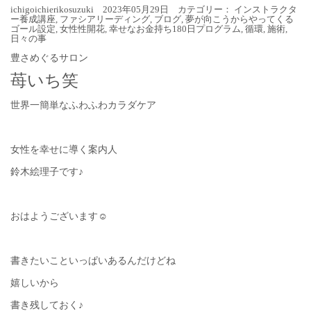
ichigoichierikosuzuki 2023年05月29日 カテゴリー：
インストラクタ
ー養成講座
,
ファシアリーディング
,
ブログ
,
夢が向こうからやってくる
ゴール設定
,
女性性開花
,
幸せなお金持ち180日プログラム
,
循環
,
施術
,
日々の事
豊さめぐるサロン
苺いち笑
世界一簡単なふわふわカラダケア
女性を幸せに導く案内人
鈴木絵理子です♪
おはようございます☺︎
書きたいこといっぱいあるんだけどね
嬉しいから
書き残しておく♪