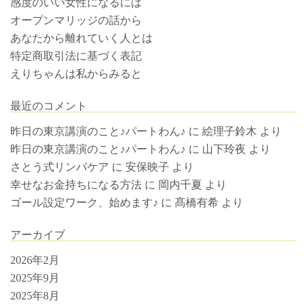
感度のいい女性になるには
オープンマリッジの話から
あなたから離れていく人とは
特定商取引法に基づく表記
えりちゃんは私からみると
最近のコメント
昨日の東京講演のこと♪パートわん♪
に
絵理子鈴木
より
昨日の東京講演のこと♪パートわん♪
に
山下玲夜
より
さとう式リンパケア
に
安保映子
より
幸せなお金持ちになる方法
に
岡内千夏
より
ゴール設定ワーク、始めます♪
に
髙橋有希
より
アーカイブ
2026年2月
2025年9月
2025年8月