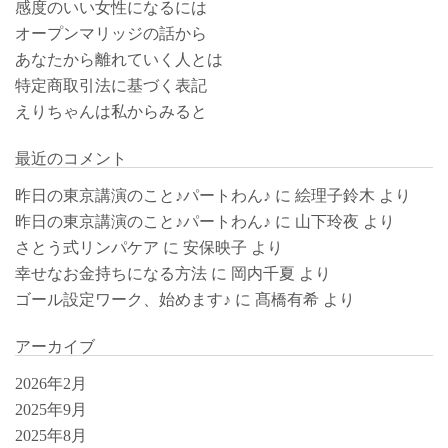
感度のいい女性になるには
オープンマリッジの話から
あなたから離れていく人とは
特定商取引法に基づく表記
えりちゃんは私からみると
最近のコメント
昨日の東京講演のこと♪パートわん♪
に
絵理子鈴木
より
昨日の東京講演のこと♪パートわん♪
に
山下玲夜
より
さとう式リンパケア
に
安保映子
より
幸せなお金持ちになる方法
に
岡内千夏
より
ゴール設定ワーク、始めます♪
に
髙橋有希
より
アーカイブ
2026年2月
2025年9月
2025年8月