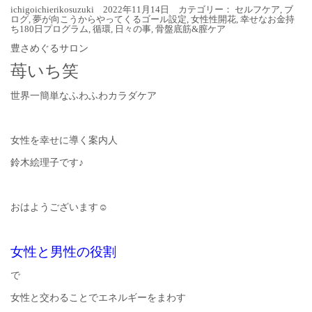
ichigoichierikosuzuki 2022年11月14日 カテゴリー：
セルフケア
,
ブ
ログ
,
夢が向こうからやってくるゴール設定
,
女性性開花
,
幸せなお金持
ち180日プログラム
,
循環
,
日々の事
,
骨盤底筋&膣ケア
豊さめぐるサロン
苺いち笑
世界一簡単なふわふわカラダケア
女性を幸せに導く案内人
鈴木絵理子です♪
おはようございます☺︎
女性と男性の役割
で
女性と交わることでエネルギーをまわす