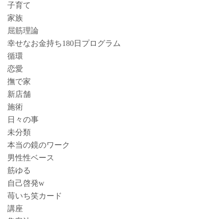
子育て
家族
屈筋理論
幸せなお金持ち180日プログラム
循環
恋愛
撫で家
新店舗
施術
日々の事
未分類
本当の鏡のワーク
男性性ベース
筋ゆる
自己啓発w
苺いち笑カード
講座