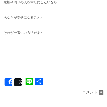
家族や周りの人を幸せにしたいなら
あなたが幸せになること♪
それが一番いい方法だよ♪
Line
共
Share
Post
有
コメント
0
私が本当に本当に本当にやりたいこと