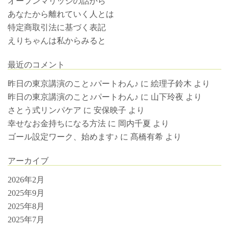
オープンマリッジの話から
あなたから離れていく人とは
特定商取引法に基づく表記
えりちゃんは私からみると
最近のコメント
昨日の東京講演のこと♪パートわん♪
に
絵理子鈴木
より
昨日の東京講演のこと♪パートわん♪
に
山下玲夜
より
さとう式リンパケア
に
安保映子
より
幸せなお金持ちになる方法
に
岡内千夏
より
ゴール設定ワーク、始めます♪
に
髙橋有希
より
アーカイブ
2026年2月
2025年9月
2025年8月
2025年7月