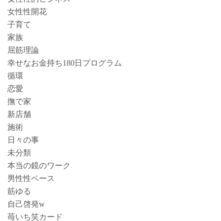
女性性開花
子育て
家族
屈筋理論
幸せなお金持ち180日プログラム
循環
恋愛
撫で家
新店舗
施術
日々の事
未分類
本当の鏡のワーク
男性性ベース
筋ゆる
自己啓発w
苺いち笑カード