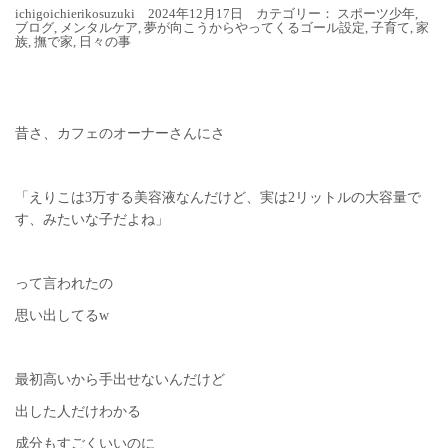
ichigoichierikosuzuki 2024年12月17日 カテゴリー：
スポーツ少年
,
ブログ
,
メンタルケア
,
夢が向こうからやってくるゴール設定
,
子育て
,
家
族
,
撫で家
,
日々の事
昔さ、カフェのオーナーさんにさ
「えりこは3万する美容液なんだけど、実は2リットルの大容量で
す、みたいな子だよね」
って言われたの
思い出してるw
最初高いから手出せないんだけど
出した人だけわかる
成分もすごくいいのに