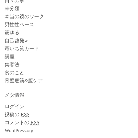
日々の事
未分類
本当の鏡のワーク
男性性ベース
筋ゆる
自己啓発w
苺いち笑カード
講座
集客法
食のこと
骨盤底筋&膣ケア
メタ情報
ログイン
投稿の
RSS
コメントの
RSS
WordPress.org