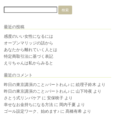
最近の投稿
感度のいい女性になるには
オープンマリッジの話から
あなたから離れていく人とは
特定商取引法に基づく表記
えりちゃんは私からみると
最近のコメント
昨日の東京講演のこと♪パートわん♪
に
絵理子鈴木
より
昨日の東京講演のこと♪パートわん♪
に
山下玲夜
より
さとう式リンパケア
に
安保映子
より
幸せなお金持ちになる方法
に
岡内千夏
より
ゴール設定ワーク、始めます♪
に
髙橋有希
より