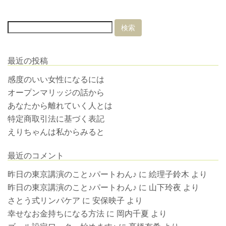
最近の投稿
感度のいい女性になるには
オープンマリッジの話から
あなたから離れていく人とは
特定商取引法に基づく表記
えりちゃんは私からみると
最近のコメント
昨日の東京講演のこと♪パートわん♪
に
絵理子鈴木
より
昨日の東京講演のこと♪パートわん♪
に
山下玲夜
より
さとう式リンパケア
に
安保映子
より
幸せなお金持ちになる方法
に
岡内千夏
より