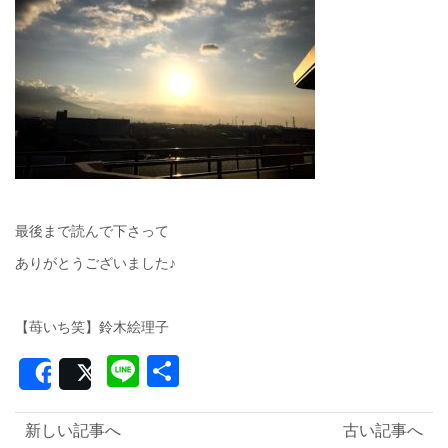
最後まで読んで下さって
ありがとうございました♪
【苺いち笑】鈴木絵理子
Line
共
Share
Post
有
新しい記事へ
古い記事へ