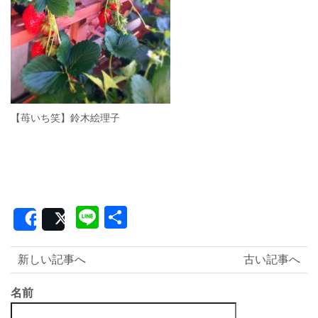
【苺いち笑】鈴木絵理子
Line
共
Share
Post
有
新しい記事へ
古い記事へ
名前