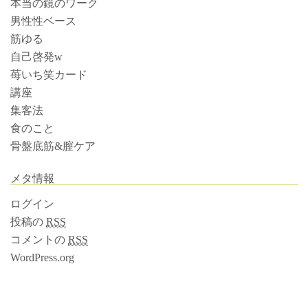
本当の鏡のワーク
男性性ベース
筋ゆる
自己啓発w
苺いち笑カード
講座
集客法
食のこと
骨盤底筋&膣ケア
メタ情報
ログイン
投稿の
RSS
コメントの
RSS
WordPress.org