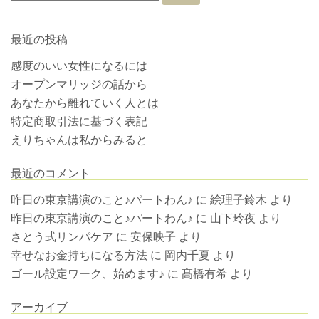
最近の投稿
感度のいい女性になるには
オープンマリッジの話から
あなたから離れていく人とは
特定商取引法に基づく表記
えりちゃんは私からみると
最近のコメント
昨日の東京講演のこと♪パートわん♪
に
絵理子鈴木
より
昨日の東京講演のこと♪パートわん♪
に
山下玲夜
より
さとう式リンパケア
に
安保映子
より
幸せなお金持ちになる方法
に
岡内千夏
より
ゴール設定ワーク、始めます♪
に
髙橋有希
より
アーカイブ