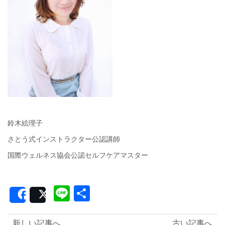
鈴木絵理子
さとう式インストラクター公認講師
国際ウェルネス協会公認セルフケアマスター
Line
共
Share
Post
有
新しい記事へ
古い記事へ