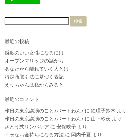
最近の投稿
感度のいい女性になるには
オープンマリッジの話から
あなたから離れていく人とは
特定商取引法に基づく表記
えりちゃんは私からみると
最近のコメント
昨日の東京講演のこと♪パートわん♪
に
絵理子鈴木
より
昨日の東京講演のこと♪パートわん♪
に
山下玲夜
より
さとう式リンパケア
に
安保映子
より
幸せなお金持ちになる方法
に
岡内千夏
より