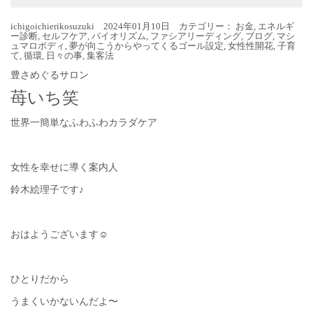
ichigoichierikosuzuki 2024年01月10日 カテゴリー：
お金
,
エネルギ
ー診断
,
セルフケア
,
バイオリズム
,
ファシアリーディング
,
ブログ
,
マシ
ュマロボディ
,
夢が向こうからやってくるゴール設定
,
女性性開花
,
子育
て
,
循環
,
日々の事
,
集客法
豊さめぐるサロン
苺いち笑
世界一簡単なふわふわカラダケア
女性を幸せに導く案内人
鈴木絵理子です♪
おはようございます☺︎
ひとりだから
うまくいかないんだよ〜