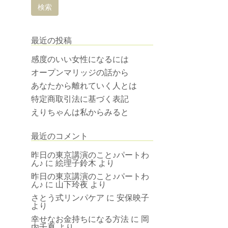
最近の投稿
感度のいい女性になるには
オープンマリッジの話から
あなたから離れていく人とは
特定商取引法に基づく表記
えりちゃんは私からみると
最近のコメント
昨日の東京講演のこと♪パートわ
ん♪
に
絵理子鈴木
より
昨日の東京講演のこと♪パートわ
ん♪
に
山下玲夜
より
さとう式リンパケア
に
安保映子
より
幸せなお金持ちになる方法
に
岡
内千夏
より