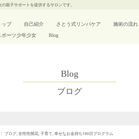
少女の親子サポートを提供するサロンです。
トップ
自己紹介
さとう式リンパケア
施術の流れ
スポーツ少年少女
Blog
Blog
ブログ
ー：
ブログ
,
女性性開花
,
子育て
,
幸せなお金持ち180日プログラム