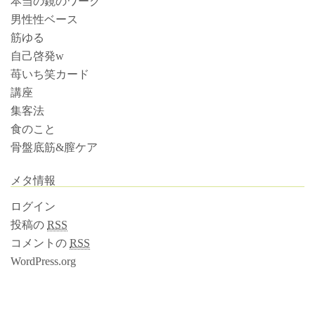
本当の鏡のワーク
男性性ベース
筋ゆる
自己啓発w
苺いち笑カード
講座
集客法
食のこと
骨盤底筋&膣ケア
メタ情報
ログイン
投稿の
RSS
コメントの
RSS
WordPress.org