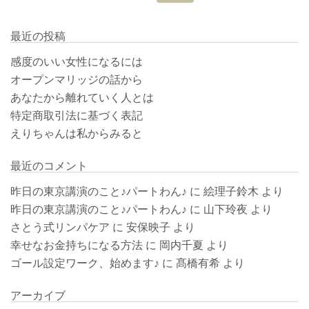
最近の投稿
感度のいい女性になるには
オープンマリッジの話から
あなたから離れていく人とは
特定商取引法に基づく表記
えりちゃんは私からみると
最近のコメント
昨日の東京講演のこと♪パートわん♪
に
絵理子鈴木
より
昨日の東京講演のこと♪パートわん♪
に
山下玲夜
より
さとう式リンパケア
に
安保映子
より
幸せなお金持ちになる方法
に
岡内千夏
より
ゴール設定ワーク、始めます♪
に
髙橋有希
より
アーカイブ