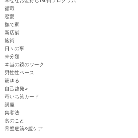
幸せなお金持ち180日プログラム
循環
恋愛
撫で家
新店舗
施術
日々の事
未分類
本当の鏡のワーク
男性性ベース
筋ゆる
自己啓発w
苺いち笑カード
講座
集客法
食のこと
骨盤底筋&膣ケア