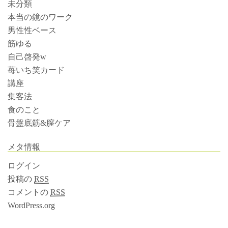
未分類
本当の鏡のワーク
男性性ベース
筋ゆる
自己啓発w
苺いち笑カード
講座
集客法
食のこと
骨盤底筋&膣ケア
メタ情報
ログイン
投稿の
RSS
コメントの
RSS
WordPress.org