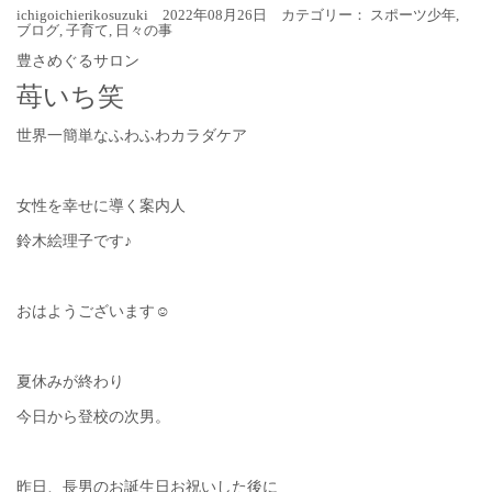
ichigoichierikosuzuki 2022年08月26日 カテゴリー：
スポーツ少年
,
ブログ
,
子育て
,
日々の事
豊さめぐるサロン
苺いち笑
世界一簡単なふわふわカラダケア
女性を幸せに導く案内人
鈴木絵理子です♪
おはようございます☺︎
夏休みが終わり
今日から登校の次男。
昨日、長男のお誕生日お祝いした後に