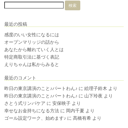
最近の投稿
感度のいい女性になるには
オープンマリッジの話から
あなたから離れていく人とは
特定商取引法に基づく表記
えりちゃんは私からみると
最近のコメント
昨日の東京講演のこと♪パートわん♪
に
絵理子鈴木
より
昨日の東京講演のこと♪パートわん♪
に
山下玲夜
より
さとう式リンパケア
に
安保映子
より
幸せなお金持ちになる方法
に
岡内千夏
より
ゴール設定ワーク、始めます♪
に
髙橋有希
より