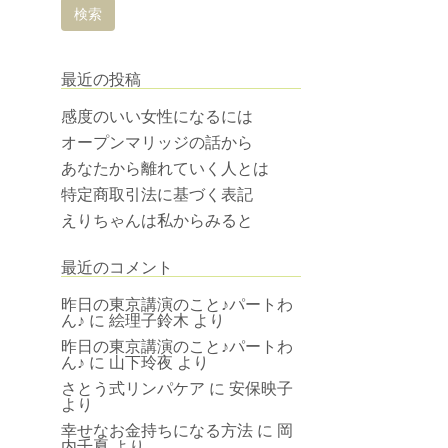
最近の投稿
感度のいい女性になるには
オープンマリッジの話から
あなたから離れていく人とは
特定商取引法に基づく表記
えりちゃんは私からみると
最近のコメント
昨日の東京講演のこと♪パートわ
ん♪
に
絵理子鈴木
より
昨日の東京講演のこと♪パートわ
ん♪
に
山下玲夜
より
さとう式リンパケア
に
安保映子
より
幸せなお金持ちになる方法
に
岡
内千夏
より