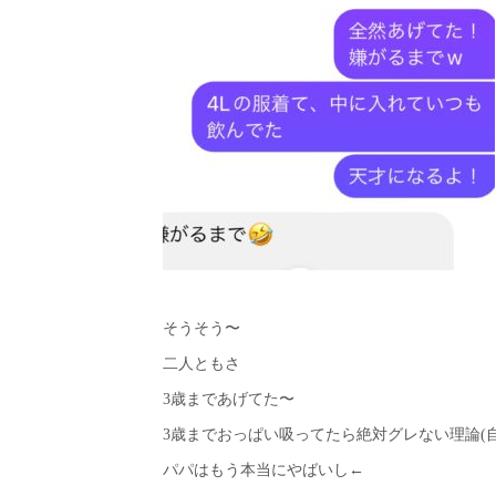
そうそう〜
二人ともさ
3歳まであげてた〜
3歳までおっぱい吸ってたら絶対グレない理論(自
パパはもう本当にやばいし←