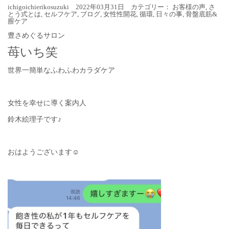
ichigoichierikosuzuki 2022年03月31日 カテゴリー：
お客様の声
,
さ
とう式とは
,
セルフケア
,
ブログ
,
女性性開花
,
循環
,
日々の事
,
骨盤底筋&
膣ケア
豊さめぐるサロン
苺いち笑
世界一簡単なふわふわカラダケア
女性を幸せに導く案内人
鈴木絵理子です♪
おはようございます☺︎