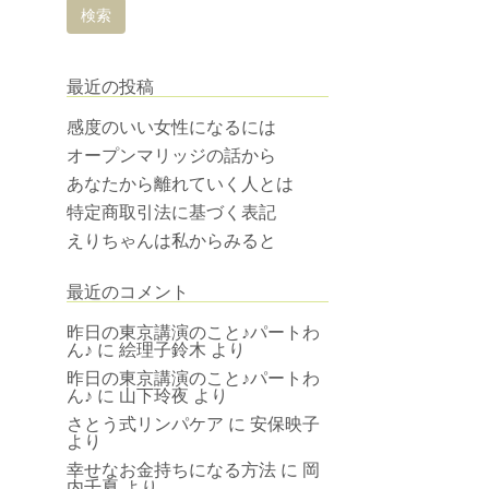
最近の投稿
感度のいい女性になるには
オープンマリッジの話から
あなたから離れていく人とは
特定商取引法に基づく表記
えりちゃんは私からみると
最近のコメント
昨日の東京講演のこと♪パートわ
ん♪
に
絵理子鈴木
より
昨日の東京講演のこと♪パートわ
ん♪
に
山下玲夜
より
さとう式リンパケア
に
安保映子
より
幸せなお金持ちになる方法
に
岡
内千夏
より