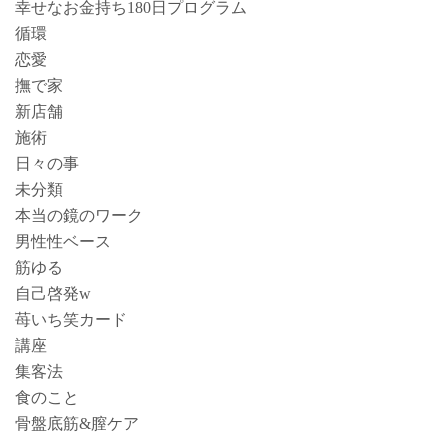
幸せなお金持ち180日プログラム
循環
恋愛
撫で家
新店舗
施術
日々の事
未分類
本当の鏡のワーク
男性性ベース
筋ゆる
自己啓発w
苺いち笑カード
講座
集客法
食のこと
骨盤底筋&膣ケア