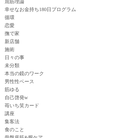
屈筋理論
幸せなお金持ち180日プログラム
循環
恋愛
撫で家
新店舗
施術
日々の事
未分類
本当の鏡のワーク
男性性ベース
筋ゆる
自己啓発w
苺いち笑カード
講座
集客法
食のこと
骨盤底筋&膣ケア