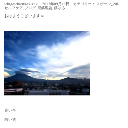
ichigoichierikosuzuki 2017年09月18日 カテゴリー：
スポーツ少年
,
セルフケア
,
ブログ
,
屈筋理論
,
筋ゆる
おはようございます☺︎
青い空
白い雲