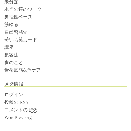
未分類
本当の鏡のワーク
男性性ベース
筋ゆる
自己啓発w
苺いち笑カード
講座
集客法
食のこと
骨盤底筋&膣ケア
メタ情報
ログイン
投稿の
RSS
コメントの
RSS
WordPress.org