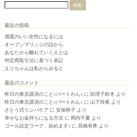
最近の投稿
感度のいい女性になるには
オープンマリッジの話から
あなたから離れていく人とは
特定商取引法に基づく表記
えりちゃんは私からみると
最近のコメント
昨日の東京講演のこと♪パートわん♪
に
絵理子鈴木
より
昨日の東京講演のこと♪パートわん♪
に
山下玲夜
より
さとう式リンパケア
に
安保映子
より
幸せなお金持ちになる方法
に
岡内千夏
より
ゴール設定ワーク、始めます♪
に
髙橋有希
より