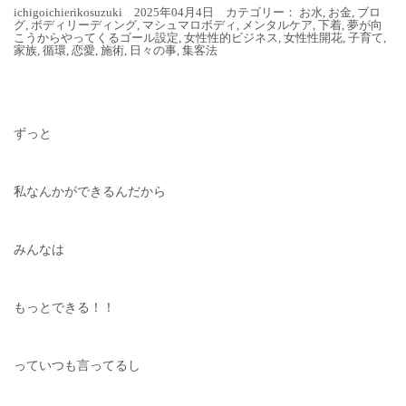
ichigoichierikosuzuki 2025年04月4日 カテゴリー：
お水
,
お金
,
ブロ
グ
,
ボディリーディング
,
マシュマロボディ
,
メンタルケア
,
下着
,
夢が向
こうからやってくるゴール設定
,
女性性的ビジネス
,
女性性開花
,
子育て
,
家族
,
循環
,
恋愛
,
施術
,
日々の事
,
集客法
ずっと
私なんかができるんだから
みんなは
もっとできる！！
っていつも言ってるし