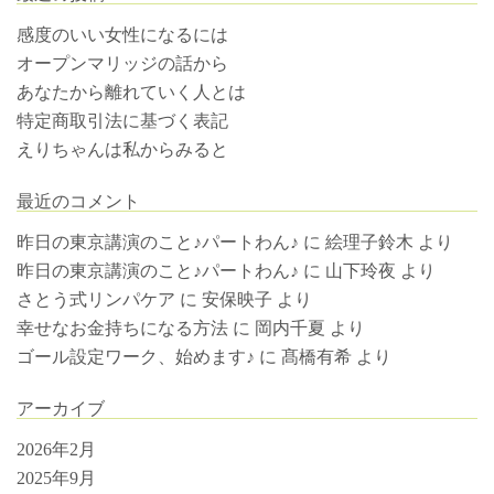
感度のいい女性になるには
オープンマリッジの話から
あなたから離れていく人とは
特定商取引法に基づく表記
えりちゃんは私からみると
最近のコメント
昨日の東京講演のこと♪パートわん♪
に
絵理子鈴木
より
昨日の東京講演のこと♪パートわん♪
に
山下玲夜
より
さとう式リンパケア
に
安保映子
より
幸せなお金持ちになる方法
に
岡内千夏
より
ゴール設定ワーク、始めます♪
に
髙橋有希
より
アーカイブ
2026年2月
2025年9月